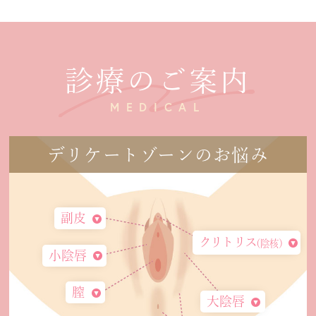
診療のご案内
MEDICAL
デリケートゾーンのお悩み
副皮
クリトリス
（陰核）
小陰唇
膣
大陰唇