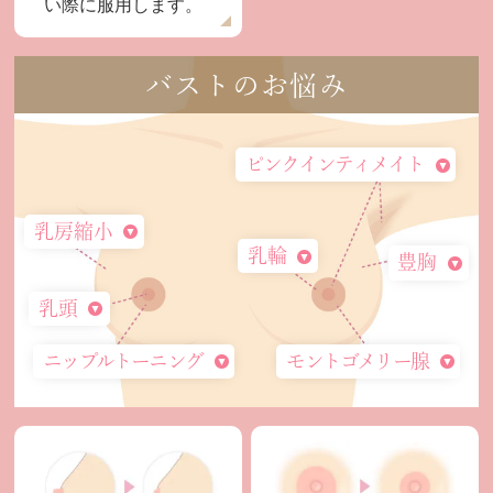
い際に服用します。
バストのお悩み
ピンクインティメイト
乳房縮小
乳輪
豊胸
乳頭
ニップルトーニング
モントゴメリー腺