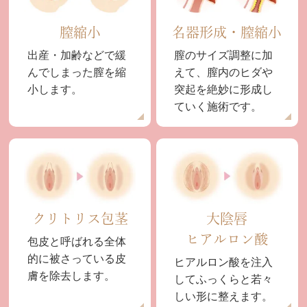
膣縮小
名器形成・膣縮小
出産・加齢などで緩
膣のサイズ調整に加
んでしまった膣を縮
えて、膣内のヒダや
小します。
突起を絶妙に形成し
ていく施術です。
クリトリス包茎
大陰唇
ヒアルロン酸
包皮と呼ばれる全体
的に被さっている皮
ヒアルロン酸を注入
膚を除去します。
してふっくらと若々
しい形に整えます。